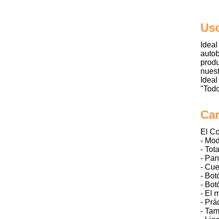
Uso
Idea
auto
prod
nuest
Ideal
"Todo
Car
El Co
- Mod
- Tot
- Pan
- Cue
- Bot
- Bot
- El 
- Prá
- Tam