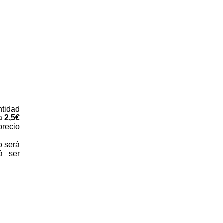
ntidad
ta
2,5€
precio
o será
á ser