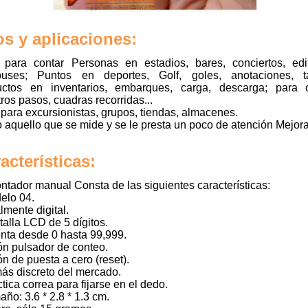
s y aplicaciones:
l para contar Personas en estadios, bares, conciertos, edif
buses; Puntos en deportes, Golf, goles, anotaciones, ta
uctos en inventarios, embarques, carga, descarga; para c
ros pasos, cuadras recorridas...
 para excursionistas, grupos, tiendas, almacenes.
 aquello que se mide y se le presta un poco de atención Mejor
acterísticas:
ntador manual Consta de las siguientes características:
elo 04.
almente digital.
talla LCD de 5 dígitos.
nta desde 0 hasta 99,999.
ón pulsador de conteo.
ón de puesta a cero (reset).
más discreto del mercado.
ctica correa para fijarse en el dedo.
año: 3.6 * 2.8 * 1.3 cm.