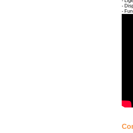
- Lig
- Dis
-
Fun
Con