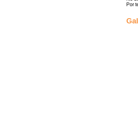
Por t
Gal