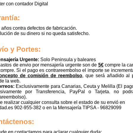
ster con contador Digital
antía:
 años contra defectos de fabricación.
ución de su dinero si no queda satisfecho.
ío y Portes:
ensajería Urgente:
Solo Peninsula y baleares
astos de envio por mensajería urgente son de
5€
compre la ca
ompre. Si el pago es contrareembolso el importe se incremen
oncepto de comisión de reembolso
, que será añadido al 
 de la web.
orreos:
Exclusivamente para Canarias, Ceuta y Melilla (El pag
usivamente por Transferencia, PayPal o Tarjeta. no podr
areembolso).
 realizar cualquier consulta sobre el estado de su envió en
dad.es 902-955-382 o en la Mensajería TIPSA - 96829099
ntáctenos:
de en contactarnos para aclarar cualquier duda: