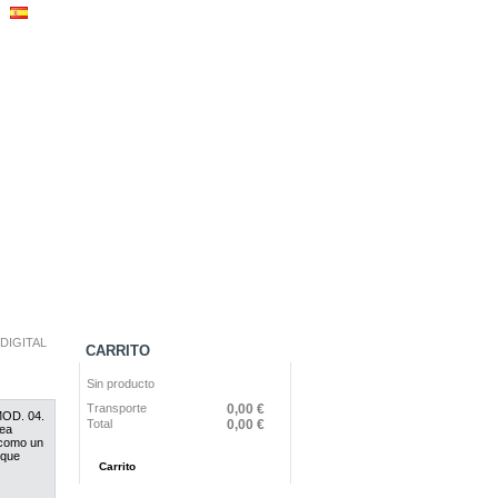
DIGITAL
CARRITO
Sin producto
Transporte
0,00 €
OD. 04.
Total
0,00 €
rea
 como un
 que
Carrito
Confirmar