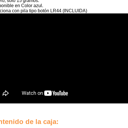
ero, sólo 15 gramos.
ponible en Color azul.
ciona con pila tipo botón LR44 (INCLUIDA)
tenido de la caja: