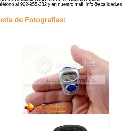
eléfono al 902-955-382 y en nuestro mail: info@ecalidad.es
ería de Fotografias: