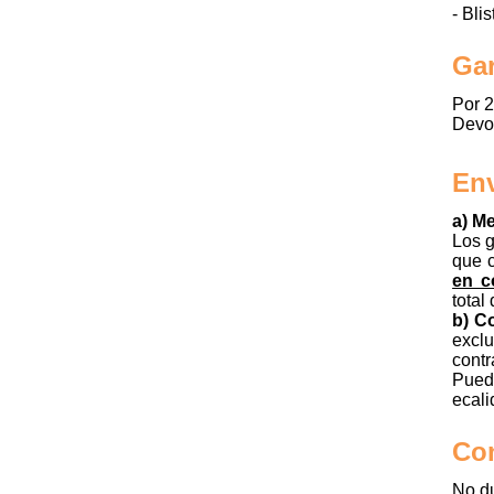
- Bli
Gar
Por 2
Devol
Env
a) M
Los g
que c
en c
total
b) C
excl
contr
Puede
ecali
Co
No du