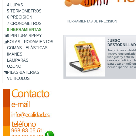
4 LUPAS
5 TERMOMETROS
6 PRECISION
HERRAMIENTAS DE PRECISION
7 CRONOMETROS
8 HERRAMIENTAS
9 PINTURA SPRAY
JUEGO
BOLAS - RODAMIENTOS
DESTORNILLADO
GOMAS - ELÁSTICAS
Juego intercambiabl
IMANES
Incluye destornilador
triangular y estrella
LAMPARAS
casa o en oficina. I
para usar en teléfono
OZONO
ncluido iphone, nex
PILAS-BATERIAS
VEHICULOS