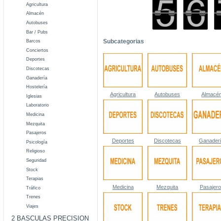
Agricultura
Almacén
Autobuses
Bar / Pubs
Subcategorias
Barcos
Conciertos
Deportes
Discotecas
Ganadería
Hostelería
Agricultura
Autobuses
Almacé
Iglesias
Laboratorio
Medicina
Mezquita
Pasajeros
Deportes
Discotecas
Ganader
Psicología
Religioso
Seguridad
Stock
Terapias
Medicina
Mezquita
Pasajer
Tráfico
Trenes
Viajes
2 BASCULAS PRECISION