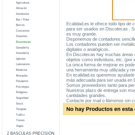
Agricultura
Almacén
Autobuses
Bar / Pubs
Ecalidad.es le ofrece todo tipo de
Barcos
para ser usados en Discotecas . Su
Conciertos
es muy grande.
Deportes
Disponemos de contadores sencillos
Discotecas
Los contadores pueden ser metálico
Ganadería
digitales o analógicos.
Hostelería
En Discotecas hay muchas áreas e
objetos como individuos, etc. (por 
Iglesias
La única forma de mejorar es pode
Laboratorio
una herramienta muy utilizada y 
Medicina
En ecalidad.es queremos ayudarle 
Mezquita
más adecuada para ser usada en 
Pasajeros
Somos proveedores tanto para per
Psicología
Nuestros plazo de entrega son muy
Religioso
cantidades grandes.
Seguridad
Contacte por mail o llámenos sin 
Stock
No hay Productos en esta 
Terapias
Tráfico
Trenes
Viajes
2 BASCULAS PRECISION