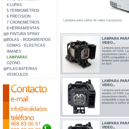
4 LUPAS
5 TERMOMETROS
6 PRECISION
Lampara para cañon de video o proyector.
7 CRONOMETROS
8 HERRAMIENTAS
9 PINTURA SPRAY
LAMPARA PAR
BOLAS - RODAMIENTOS
VIDEO...
GOMAS - ELÁSTICAS
Lampara para proye
IMANES
modelo LV-7250. La
proyectores canón. 
LAMPARAS
100% compatible y m
lampara para proye
OZONO
es facil.
PILAS-BATERIAS
VEHICULOS
LAMPARA PAR
VIDEO...
Lampara para proye
modelo LV-7260. Lam
proyectores canón.
compatible y muy fa
proyector o cañon d
LAMPARA PAR
VIDEO...